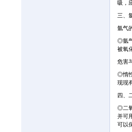
吸，
三、
氩气
◎氩
被氧
危害
◎惰
现现
四、
◎二
并可
可以