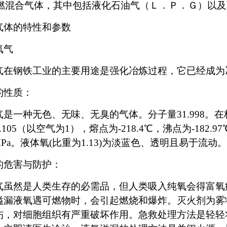
)可燃混合气体，其中包括液化石油气（Ｌ．Ｐ．Ｇ）以
气体的特性和参数
氧气
气在钢铁工业的主要用途是强化冶炼过程，它已经成为
的性质：
是一种无色、无味、无臭的气体。分子量31.998。在标准
.105（以空气为1），熔点为-218.4℃，沸点为-182.
7MPa。液体氧(比重为1.13)为淡蓝色、透明且易于流动。
的危害与防护：
气虽然是人类生存的必需品，但人类吸入纯氧会得富氧
溢漏液氧遇可燃物时，会引起燃烧和爆炸。灭火剂为雾
伤，对细胞组织有严重破坏作用。急救处理方法是轻轻