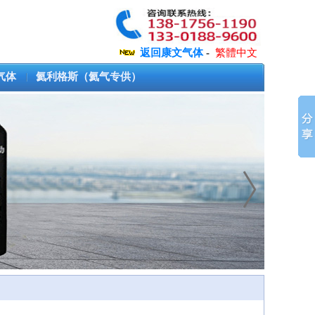
返回康文气体
-
繁體中文
气体
氦利格斯（氦气专供）