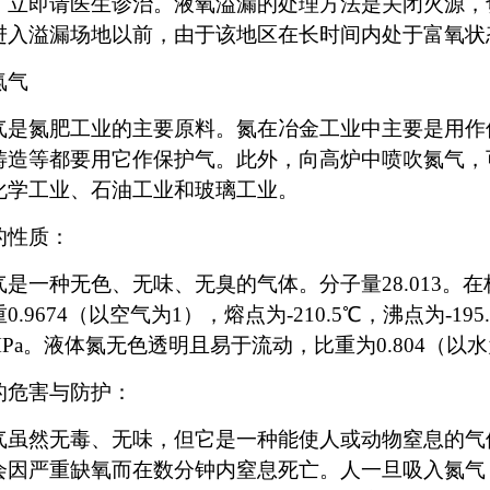
，立即请医生诊治。液氧溢漏的处理方法是关闭火源，
进入溢漏场地以前，由于该地区在长时间内处于富氧状
氮气
气是氮肥工业的主要原料。氮在冶金工业中主要是用作
铸造等都要用它作保护气。此外，向高炉中喷吹氮气，
化学工业、石油工业和玻璃工业。
的性质：
是一种无色、无味、无臭的气体。分子量28.013。在标准
0.9674（以空气为1），熔点为-210.5℃，沸点为-19
9MPa。液体氮无色透明且易于流动，比重为0.804（以
的危害与防护：
气虽然无毒、无味，但它是一种能使人或动物窒息的气
会因严重缺氧而在数分钟内窒息死亡。人一旦吸入氮气