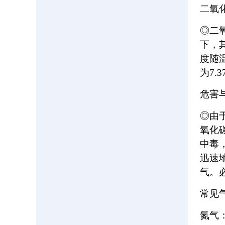
二氧
◎二
下，其
度随温
为7.3
危害
◎由
氧化
中毒
迅速
气。
常见
氮气