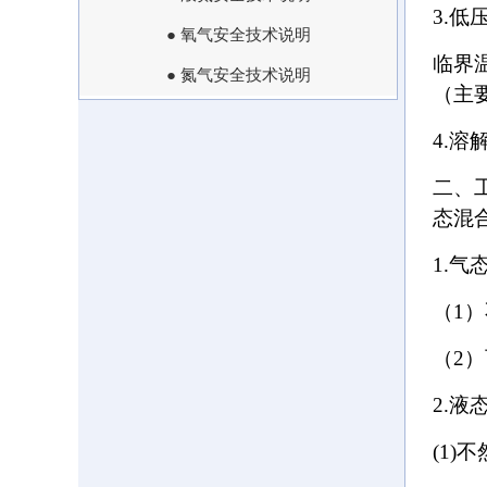
3.低
● 氧气安全技术说明
临界
● 氮气安全技术说明
（主
4.溶
二、
态混
1.
（1
（2
2.
(1