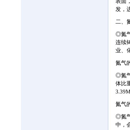
表面
发，
二、
◎氮
连续
业、
氮气
◎氮气
体比重
3.3
氮气
◎氮
中，