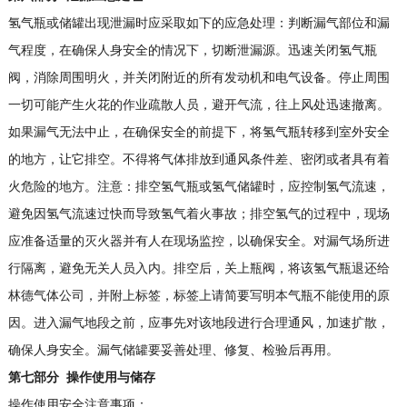
氢气瓶或储罐出现泄漏时应采取如下的应急处理：判断漏气部位和漏
气程度，在确保人身安全的情况下，切断泄漏源。迅速关闭氢气瓶
阀，消除周围明火，并关闭附近的所有发动机和电气设备。停止周围
一切可能产生火花的作业疏散人员，避开气流，往上风处迅速撤离。
如果漏气无法中止，在确保安全的前提下，将氢气瓶转移到室外安全
的地方，让它排空。不得将气体排放到通风条件差、密闭或者具有着
火危险的地方。注意：排空氢气瓶或氢气储罐时，应控制氢气流速，
避免因氢气流速过快而导致氢气着火事故；排空氢气的过程中，现场
应准备适量的灭火器并有人在现场监控，以确保安全。对漏气场所进
行隔离，避免无关人员入内。排空后，关上瓶阀，将该氢气瓶退还给
林德气体公司，并附上标签，标签上请简要写明本气瓶不能使用的原
因。进入漏气地段之前，应事先对该地段进行合理通风，加速扩散，
确保人身安全。漏气储罐要妥善处理、修复、检验后再用。
第七部分
操作使用与储存
操作使用安全注意事项：