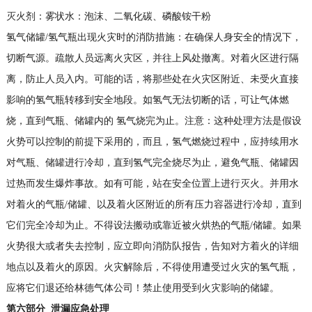
灭火剂：雾状水：泡沫、二氧化碳、磷酸铵干粉
氢气储罐/氢气瓶出现火灾时的消防措施：在确保人身安全的情况下，
切断气源。疏散人员远离火灾区，并往上风处撤离。对着火区进行隔
离，防止人员入内。可能的话，将那些处在火灾区附近、未受火直接
影响的氢气瓶转移到安全地段。如氢气无法切断的话，可让气体燃
烧，直到气瓶、储罐内的 氢气烧完为止。注意：这种处理方法是假设
火势可以控制的前提下采用的，而且，氢气燃烧过程中，应持续用水
对气瓶、储罐进行冷却，直到氢气完全烧尽为止，避免气瓶、储罐因
过热而发生爆炸事故。如有可能，站在安全位置上进行灭火。并用水
对着火的气瓶/储罐、以及着火区附近的所有压力容器进行冷却，直到
它们完全冷却为止。不得设法搬动或靠近被火烘热的气瓶/储罐。如果
火势很大或者失去控制，应立即向消防队报告，告知对方着火的详细
地点以及着火的原因。火灾解除后，不得使用遭受过火灾的氢气瓶，
应将它们退还给林德气体公司！禁止使用受到火灾影响的储罐。
第六部分
泄漏应急处理