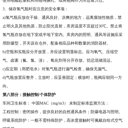
使用电磁起重机和用链绳捆扎、或将瓶阀作为吊运着力点。
3、储存氢气瓶时应注意的安全事项：
a)氢气瓶应放在干燥、通风良好、凉爽的地方，远离腐蚀性物质，禁
止明火及其他热源，防止阳光直射，库房温度不宜超过30℃。禁止将
氢气瓶存放在地下室或半地下室内。库房内的照明、通风等设施应采
用防爆型，开关设在仓外。配备相应品种和数量的消防器材。
b)空瓶和实瓶应分开放置，并应设置明显标志。应与氧气、压缩空
气、卤素（氟、氯、溴）、氧化剂等分开存放。切忌混储混运。
c)应定期（用肥皂水）对氢气瓶进行漏气检查，确保无漏气。
d)气瓶放置应整齐，立放时，应妥善固定；横放时，瓶阀应朝同一方
向。
第八部分：接触控制
/
个体防护
车间卫生标准： 中国MAC（mg/m3） 未制定标准监测方法：
工程控制：密闭操作，提供良好的自然通风条件；防爆电器与照明。
呼吸系统防护：一般不需特殊防护，高浓度接触时可佩戴自给式空气