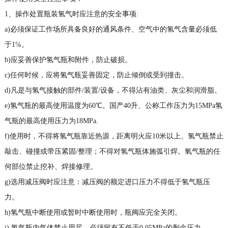
1、操作处置瓶装氢气时应注意的安全事项:
a)必须保证工作场所具备良好的通风条件、空气中的氢气含量必须低
于1℅。
b)应妥善保护氢气瓶和附件，防止破损。
c)任何时候，应将氢气瓶妥善固定，防止倾倒或受到撞击。
d)凡是与氢气接触的部件/装置/设备，不得沾有油类、灰尘和润滑脂。
e)氢气瓶的最高使用温度为60℃。国产40升、公称工作压力为15MPa氢
气瓶的最高使用压力为18MPa.
f)使用时，不得将氢气瓶靠近热源，距离明火应10米以上。氢气瓶禁止
敲击、碰撞或带压紧固/整理；不得对氢气瓶体施弧引焊。氧气瓶的任
何部位禁止挖补、焊接修理。
g)选用减压阀时应注意：减压阀的额定进口压力不得低于氢气瓶压
力。
h)氢气瓶中断使用或暂时中断使用时，瓶阀应完全关闭。
i) 氢气瓶内气体禁止用尽，必须留有不低于0.05MPa的剩余压力。