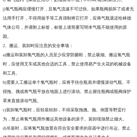
j)氢气瓶阀应缓慢打开，且氢气流速不可过快。如果瓶阀损坏了或者无
法用手打开，不得用扳手等工具强制将它打开，应将气瓶退还给林德
气体公司，并请附上标签，标签上请简要写明本气瓶不能使用的原
因。
2、搬运、装卸时应注意的安全事项：
a)搬运和装卸氢气瓶的人员至少应穿防砸鞋，禁止吸烟。搬运氢气瓶
时，应使用叉车或其他合适的工具，禁止使用易产生火花的机械设备
和工具。
b)需要人工搬运单个氢气瓶时，应将手扶住瓶肩并缓慢滚动气瓶。不
得拖、拽或将气瓶平放在地面上进行滚动。禁止握住瓶阀或瓶阀保护
罩来直接滚动气瓶。
c)装卸氢气瓶时，应轻装轻卸，不得采取拖拽、抛、倒置等野蛮行
为，禁止将氢气瓶用作搬运其他设备的滚子。装卸现场禁止烟火。
d)吊装时，应将氢气瓶放置在符合安全要求的容器中进行吊运。禁止