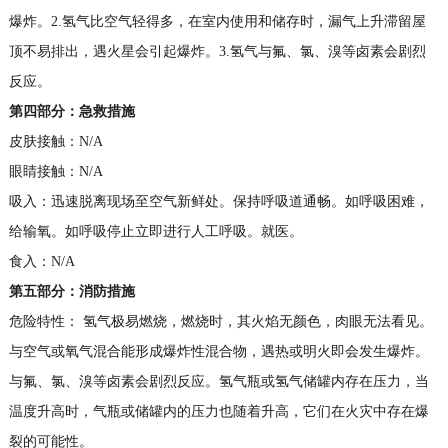
爆炸。2.氢气比空气轻得多，在室内使用和储存时，漏气上升滞留屋
顶不易排出，遇火星会引起爆炸。3.氢气与氟、氯、溴等卤素会剧烈
反应。
第四部分：急救措施
皮肤接触：N/A
眼睛接触：N/A
吸入：迅速脱离现场至空气新鲜处。保持呼吸道通畅。如呼吸困难，
给输氧。如呼吸停止立即进行人工呼吸。就医。
食入：N/A
第五部分：消防措施
危险特性： 氢气极易燃烧，燃烧时，其火焰无颜色，肉眼无法看见。
与空气或氧气混合能形成爆炸性混合物，遇热或明火即会发生爆炸。
与氟、氯、溴等卤素会剧烈反应。氢气瓶或氢气储罐内存在压力，当
温度升高时，气瓶或储罐内的压力也随着升高，它们在火灾中存在爆
裂的可能性。