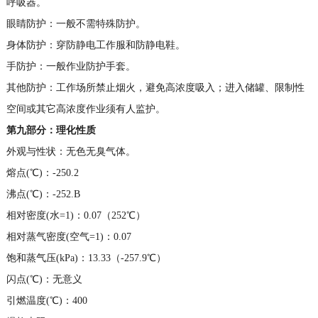
呼吸器。
眼睛防护：一般不需特殊防护。
身体防护：穿防静电工作服和防静电鞋。
手防护：一般作业防护手套。
其他防护：工作场所禁止烟火，避免高浓度吸入；进入储罐、限制性
空间或其它高浓度作业须有人监护。
第九部分：理化性质
外观与性状：无色无臭气体。
熔点(℃)：-250.2
沸点(℃)：-252.B
相对密度(水=1)：0.07（252℃）
相对蒸气密度(空气=1)：0.07
饱和蒸气压(kPa)：13.33（-257.9℃）
闪点(℃)：无意义
引燃温度(℃)：400