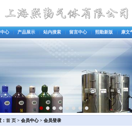
闻中心
产品展示
站内搜索
留言中心
熙勤新版
康文
置：
首 页
> 会员中心 > 会员登录