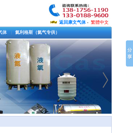
返回康文气体
-
繁體中文
气体
氦利格斯（氦气专供）